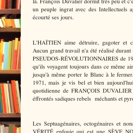
là. François Duvalier dormit très peu et c'
un peuple ingrat avec des Intellectuels a
écourté ses jours.
L'HAÏTIEN aime détruire, gagoter et cr
Aucun grand travail n'a été réalisé durant
PSEUDOS-RÉVOLUTIONNAIRES de 1986 s
qu'ils voyagent toujours dans ce même ai
jusqu'à même porter le Blanc à le fermer
1971, mais je vis bel et bien aujourd'hu
quotidienne de FRANÇOIS DUVALIER av
éffrontés sadiques rebels méchants et p
Les Septuagénaires, octogénaires et non
VÉRITÉ enfouie qui est une SÈVE N