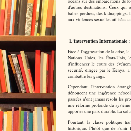
océans sur des embarcations de for
d'autres destinations. Ceux qui 
balles perdues, des kidnappings. L
aux violences sexuelles utilisées 
L'Intervention Internationale 
Face à l'aggravation de la crise, la
Nations Unies, les États-Unis,
d'influencer le cours des événem
sécurité, dirigée par le Kenya, 
combattre les gangs.
Cependant, l'intervention étrang
dénoncent une ingérence néocolo
passées n'ont jamais résolu les pr
une réforme profonde du système p
apporter une paix durable. La solu
Pourtant, la classe politique ha
historique. Plutôt que de s'unir f