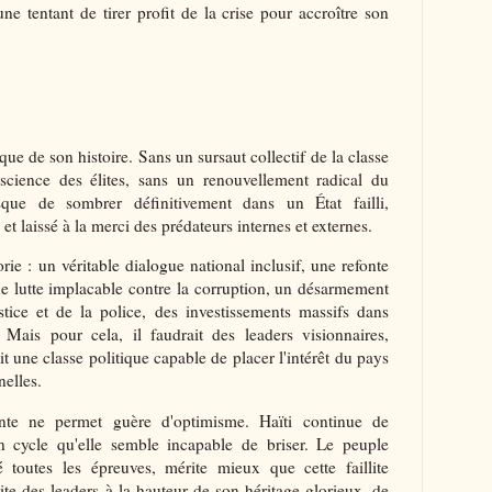
e tentant de tirer profit de la crise pour accroître son
que de son histoire. Sans un sursaut collectif de la classe
science des élites, sans un renouvellement radical du
sque de sombrer définitivement dans un État failli,
t laissé à la merci des prédateurs internes et externes.
rie : un véritable dialogue national inclusif, une refonte
e lutte implacable contre la corruption, un désarmement
tice et de la police, des investissements massifs dans
s. Mais pour cela, il faudrait des leaders visionnaires,
ait une classe politique capable de placer l'intérêt du pays
elles.
ente ne permet guère d'optimisme. Haïti continue de
n cycle qu'elle semble incapable de briser. Le peuple
ré toutes les épreuves, mérite mieux que cette faillite
rite des leaders à la hauteur de son héritage glorieux, de