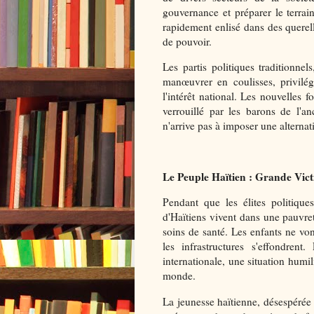
gouvernance et préparer le terrain
rapidement enlisé dans des querell
de pouvoir.
Les partis politiques traditionne
manœuvrer en coulisses, privilég
l'intérêt national. Les nouvelles
verrouillé par les barons de l'an
n'arrive pas à imposer une alternat
Le Peuple Haïtien : Grande Victi
Pendant que les élites politique
d'Haïtiens vivent dans une pauvreté
soins de santé. Les enfants ne vo
les infrastructures s'effondren
internationale, une situation humi
monde.
La jeunesse haïtienne, désespérée e