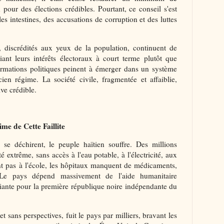
 pour des élections crédibles. Pourtant, ce conseil s'est
es intestines, des accusations de corruption et des luttes
ls, discrédités aux yeux de la population, continuent de
iant leurs intérêts électoraux à court terme plutôt que
 formations politiques peinent à émerger dans un système
cien régime. La société civile, fragmentée et affaiblie,
ive crédible.
me de Cette Faillite
s se déchirent, le peuple haïtien souffre. Des millions
 extrême, sans accès à l'eau potable, à l'électricité, aux
nt pas à l'école, les hôpitaux manquent de médicaments,
t. Le pays dépend massivement de l'aide humanitaire
liante pour la première république noire indépendante du
t sans perspectives, fuit le pays par milliers, bravant les