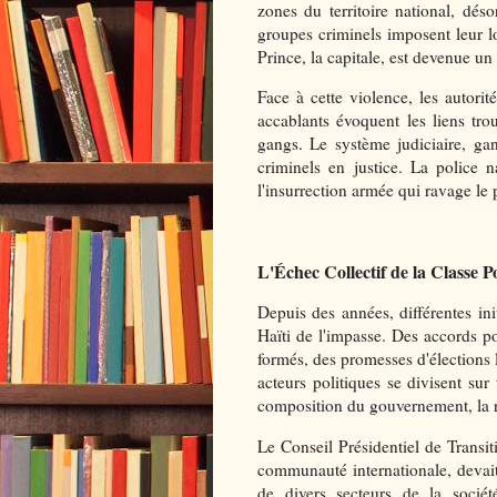
zones du territoire national, dé
groupes criminels imposent leur lo
Prince, la capitale, est devenue un 
Face à cette violence, les autori
accablants évoquent les liens tro
gangs. Le système judiciaire, gan
criminels en justice. La police 
l'insurrection armée qui ravage le 
L'Échec Collectif de la Classe P
Depuis des années, différentes ini
Haïti de l'impasse. Des accords po
formés, des promesses d'élections
acteurs politiques se divisent sur 
composition du gouvernement, la r
Le Conseil Présidentiel de Transit
communauté internationale, devai
de divers secteurs de la sociét