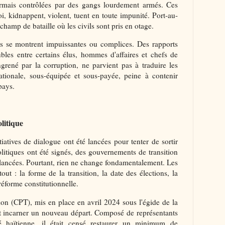
sormais contrôlées par des gangs lourdement armés. Ces
i, kidnappent, violent, tuent en toute impunité. Port-au-
champ de bataille où les civils sont pris en otage.
tés se montrent impuissantes ou complices. Des rapports
ubles entre certains élus, hommes d'affaires et chefs de
grené par la corruption, ne parvient pas à traduire les
nationale, sous-équipée et sous-payée, peine à contenir
pays.
olitique
tiatives de dialogue ont été lancées pour tenter de sortir
litiques ont été signés, des gouvernements de transition
 lancées. Pourtant, rien ne change fondamentalement. Les
tout : la forme de la transition, la date des élections, la
éforme constitutionnelle.
ion (CPT), mis en place en avril 2024 sous l'égide de la
t incarner un nouveau départ. Composé de représentants
é haïtienne, il était censé restaurer un minimum de