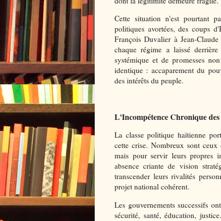
dont la légitimité demeure fragile.
Cette situation n'est pourtant p
politiques avortées, des coups d'É
François Duvalier à Jean-Claude 
chaque régime a laissé derrière l
systémique et de promesses non 
identique : accaparement du pouvo
des intérêts du peuple.
L'Incompétence Chronique des 
La classe politique haïtienne por
cette crise. Nombreux sont ceux 
mais pour servir leurs propres i
absence criante de vision straté
transcender leurs rivalités person
projet national cohérent.
Les gouvernements successifs ont 
sécurité, santé, éducation, justic