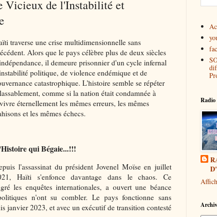
 Vicieux de l'Instabilité et
e
Ac
yo
ïti traverse une crise multidimensionnelle sans
fa
écédent. Alors que le pays célèbre plus de deux siècles
SO
indépendance, il demeure prisonnier d'un cycle infernal
di
instabilité politique, de violence endémique et de
Pr
uvernance catastrophique. L'histoire semble se répéter
nlassablement, comme si la nation était condamnée à
Radio 
evivre éternellement les mêmes erreurs, les mêmes
rahisons et les mêmes échecs.
Histoire qui Bégaie...!!!
R
epuis l'assassinat du président Jovenel Moïse en juillet
D
021, Haïti s'enfonce davantage dans le chaos. Ce
Affic
gré les enquêtes internationales, a ouvert une béance
 politiques n'ont su combler. Le pays fonctionne sans
Archiv
s janvier 2023, et avec un exécutif de transition contesté