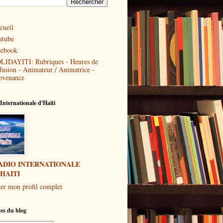
cueil
utube
cebook
LIDAYITI: Rubriques - Heures de
ffusion - Animateur / Animatrice -
ovenance
Internationale d'Haïti
ADIO INTERNATIONALE
'HAITI
her mon profil complet
es du blog