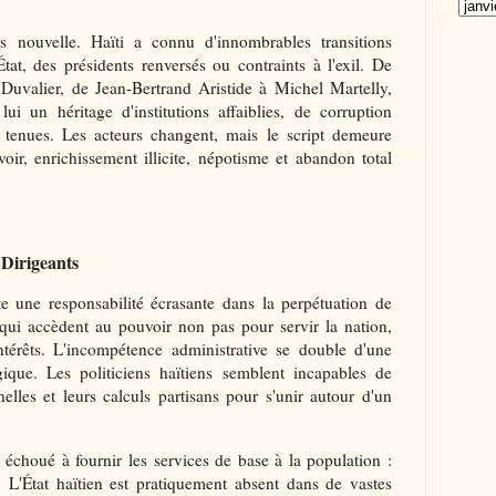
as nouvelle. Haïti a connu d'innombrables transitions
tat, des présidents renversés ou contraints à l'exil. De
Duvalier, de Jean-Bertrand Aristide à Michel Martelly,
ui un héritage d'institutions affaiblies, de corruption
tenues. Les acteurs changent, mais le script demeure
ir, enrichissement illicite, népotisme et abandon total
Dirigeants
te une responsabilité écrasante dans la perpétuation de
qui accèdent au pouvoir non pas pour servir la nation,
ntérêts. L'incompétence administrative se double d'une
gique. Les politiciens haïtiens semblent incapables de
nelles et leurs calculs partisans pour s'unir autour d'un
échoué à fournir les services de base à la population :
e. L'État haïtien est pratiquement absent dans de vastes