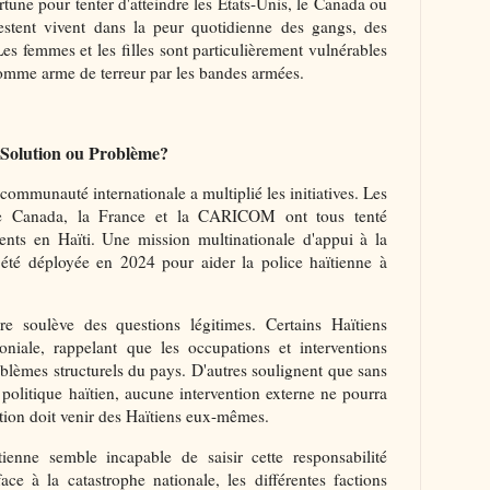
tune pour tenter d'atteindre les États-Unis, le Canada ou
restent vivent dans la peur quotidienne des gangs, des
es femmes et les filles sont particulièrement vulnérables
comme arme de terreur par les bandes armées.
: Solution ou Problème?
 communauté internationale a multiplié les initiatives. Les
 le Canada, la France et la CARICOM ont tous tenté
ents en Haïti. Une mission multinationale d'appui à la
a été déployée en 2024 pour aider la police haïtienne à
ère soulève des questions légitimes. Certains Haïtiens
niale, rappelant que les occupations et interventions
oblèmes structurels du pays. D'autres soulignent que sans
olitique haïtien, aucune intervention externe ne pourra
tion doit venir des Haïtiens eux-mêmes.
ïtienne semble incapable de saisir cette responsabilité
ace à la catastrophe nationale, les différentes factions