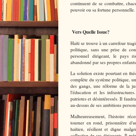
continuent de se combattre, chacun
pouvoir ou sa fortune personnelle.
Vers Quelle Issue?
Haïti se trouve à un carrefour tragi
politique, sans une prise de con
personnel dirigeant, le pays ri
abandonné par ses propres enfants e
La solution existe pourtant en théo
complète du système politique, un
des gangs, une réforme de la jus
l'éducation et les infrastructure
patriotes et désintéressés. Il faudr
au-dessus de ses ambitions personn
Malheureusement, l'histoire réc
tourner en rond, prisonnière d'u
haïtien, résilient et digne malg
collective de ses dirigeants. Il mé