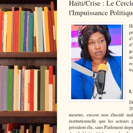
Haïti/Crise : Le Cercle
l'Impuissance Politiqu
Ha
pr
d'
d'
go
i
r
t
L'
D
2
meurtre, encore non élucidé mal
institutionnelle que les acteurs
président élu, sans Parlement depui