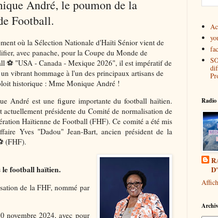
ique André, le poumon de la
de Football.
Ac
yo
ent où la Sélection Nationale d'Haïti Sénior vient de
fa
lifier, avec panache, pour la Coupe du Monde de
SO
ll ⚽ "USA - Canada - Mexique 2026", il est impératif de
di
 un vibrant hommage à l'un des principaux artisans de
Pr
ploit historique : Mme Monique André !
e André est une figure importante du football haïtien.
Radio 
st actuellement présidente du Comité de normalisation de
ération Haïtienne de Football (FHF). Ce comité a été mis
affaire Yves "Dadou" Jean-Bart, ancien président de la
 ⚽ (FHF).
R
 football haïtien.
D
Affic
isation de la FHF, nommé par
Archiv
e 30 novembre 2024, avec pour