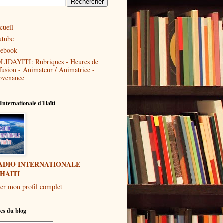
cueil
utube
cebook
LIDAYITI: Rubriques - Heures de
ffusion - Animateur / Animatrice -
ovenance
Internationale d'Haïti
ADIO INTERNATIONALE
'HAITI
her mon profil complet
es du blog