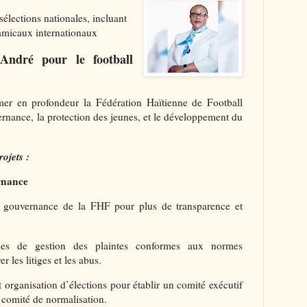
élections nationales, incluant
 amicaux internationaux
André pour le football
er en profondeur la Fédération Haïtienne de Football
rnance, la protection des jeunes, et le développement du
ojets :
rnance
e gouvernance de la FHF pour plus de transparence et
s de gestion des plaintes conformes aux normes
 les litiges et les abus.
t organisation d’élections pour établir un comité exécutif
 comité de normalisation.