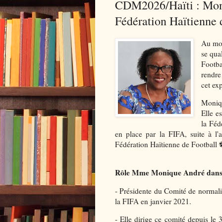
CDM2026/Haïti : Mon
Fédération Haïtienne 
Au mom
se qua
Footba
rendre
cet ex
Moniqu
Elle e
la Féd
en place par la FIFA, suite à l'
Fédération Haïtienne de Football
Rôle Mme Monique André dans le
- Présidente du Comité de normal
la FIFA en janvier 2021.
- Elle dirige ce comité depuis l