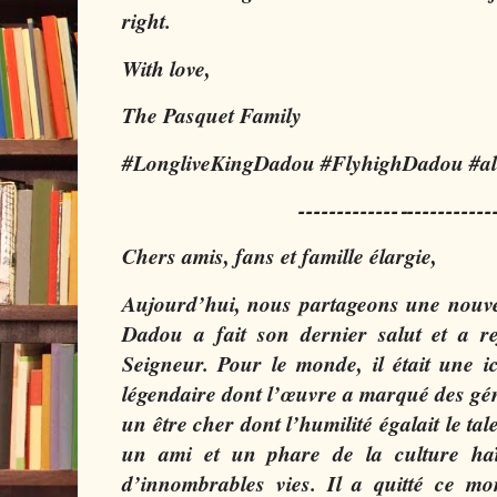
right.
With love,
The Pasquet Family
#LongliveKingDadou #FlyhighDadou #a
-------------‐-----------
Chers amis, fans et famille élargie,
Aujourd’hui, nous partageons une nouvel
Dadou a fait son dernier salut et a rej
Seigneur. Pour le monde, il était une i
légendaire dont l’œuvre a marqué des géné
un être cher dont l’humilité égalait le tal
un ami et un phare de la culture haï
d’innombrables vies. Il a quitté ce m