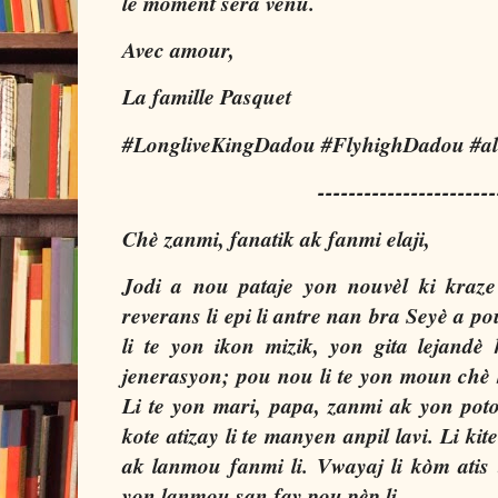
le moment sera venu.
Avec amour,
La famille Pasquet
#LongliveKingDadou #FlyhighDadou #al
-----------------------
Chè zanmi, fanatik ak fanmi elaji,
Jodi a nou pataje yon nouvèl ki kraz
reverans li epi li antre nan bra Seyè a p
li te yon ikon mizik, yon gita lejandè k
jenerasyon; pou nou li te yon moun chè kot
Li te yon mari, papa, zanmi ak yon poto
kote atizay li te manyen anpil lavi. Li 
ak lanmou fanmi li. Vwayaj li kòm atis
yon lanmou san fay pou pèp li.