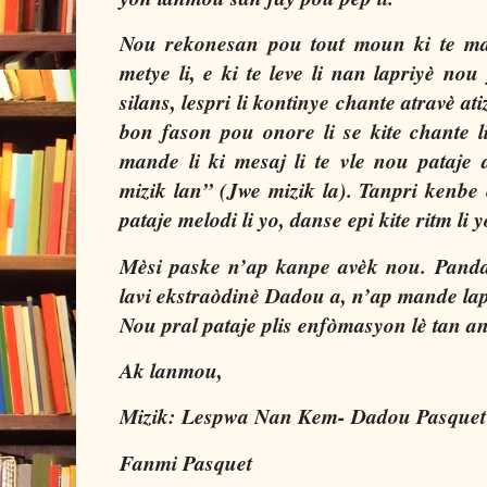
Nou rekonesan pou tout moun ki te mac
metye li, e ki te leve li nan lapriyè no
silans, lespri li kontinye chante atravè a
bon fason pou onore li se kite chante l
mande li ki mesaj li te vle nou pataje
mizik lan” (Jwe mizik la). Tanpri kenbe er
pataje melodi li yo, danse epi kite ritm li 
Mèsi paske n’ap kanpe avèk nou. Panda
lavi ekstraòdinè Dadou a, n’ap mande la
Nou pral pataje plis enfòmasyon lè tan an
Ak lanmou,
Mizik: Lespwa Nan Kem- Dadou Pasquet
Fanmi Pasquet