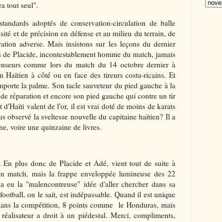
a tout seul".
tandards adoptés de conservation-circulation de balle
sité et de précision en défense et au milieu du terrain, de
ation adverse. Mais insistons sur les leçons du dernier
s de Placide, incontestablement homme du match, jamais
fenseurs comme lors du match du 14 octobre dernier à
n Haïtien à côté ou en face des tireurs costa-ricains. Et
mporte la palme. Son tacle sauveteur du pied gauche à la
 de réparation et encore son pied gauche qui contre un tir
 d'Haïti valent de l'or, il est vrai doté de moins de karats
s observé la sveltesse nouvelle du capitaine haïtien? Il a
ine, voire une quinzaine de livres.
. En plus donc de Placide et Adé, vient tout de suite à
son match, mais la frappe enveloppée lumineuse des 22
 eu la "malencontreuse" idée d'aller chercher dans sa
football, on le sait, est indépassable. Quand il est unique
ans la compétition, 8 points comme le Honduras, mais
réalisateur a droit à un piédestal. Merci, compliments,