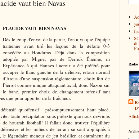
cide vaut bien Navas
Ac
yo
PLACIDE VAUT BIEN NAVAS
fa
SO
Dès le coup d'envoi de la partie, l'on a vu que l'équipe
di
haïtienne avait tiré les leçons de la défaite 0-3
Pr
concédée au Honduras. Déjà dans la composition
adoptée par Migné, pas de Derrick Étienne, ni
Radio 
Expérience à qui Hannes Lacroix a été préféré pour
occuper le flanc gauche de la défense; retour normal
d'Arcus d'une suspension réglementaire, choix fort de
Pierrot comme unique attaquant axial, donc Nazon sur
le banc, premier choix de changement offensif tant
ves que pour apporter de la fraîcheur.
R
D
défensif qu'offensif présomptueusement haut placé.
iter toute précipitation sous prétexte que nous devrions
Affic
de hourrah football! Il fallait donc trouver l'équilibre
 défensive et les milieux de terrain se sont appliqués à
Archiv
i, le légendaire meneur de jeu brésilien et entraîneur du