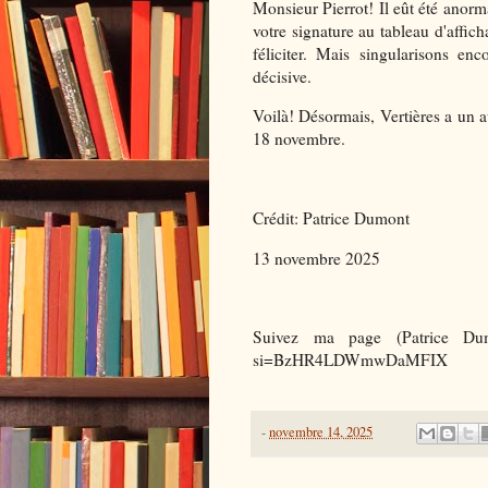
Monsieur Pierrot! Il eût été anorm
votre signature au tableau d'affich
féliciter. Mais singularisons en
décisive.
Voilà! Désormais, Vertières a un a
18 novembre.
Crédit: Patrice Dumont
13 novembre 2025
Suivez ma page (Patrice Dum
si=BzHR4LDWmwDaMFIX
-
novembre 14, 2025