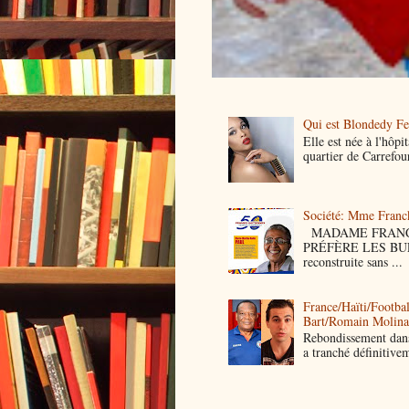
Qui est Blondedy Fe
Elle est née à l'hôp
quartier de Carrefour
Société: Mme Franck 
MADAME FRANCK 
PRÉFÈRE LES BULLE
reconstruite sans ...
France/Haïti/Footbal
Bart/Romain Molin
Rebondissement dans
a tranché définitivem