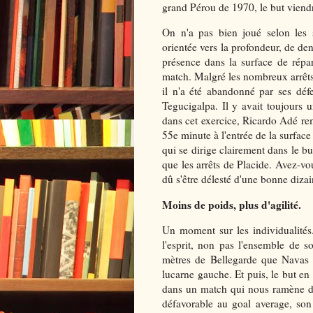
grand Pérou de 1970, le but viendr
On n'a pas bien joué selon les s
orientée vers la profondeur, de den
présence dans la surface de répar
match. Malgré les nombreux arrêt
il n'a été abandonné par ses dé
Tegucigalpa. Il y avait toujours u
dans cet exercice, Ricardo Adé re
55e minute à l'entrée de la surface
qui se dirige clairement dans le but
que les arrêts de Placide. Avez-vou
dû s'être délesté d'une bonne diza
Moins de poids, plus d'agilité.
Un moment sur les individualités
l'esprit, non pas l'ensemble de 
mètres de Bellegarde que Navas a
lucarne gauche. Et puis, le but en 
dans un match qui nous ramène d
défavorable au goal average, son 