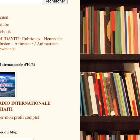
cueil
utube
cebook
LIDAYITI: Rubriques - Heures de
ffusion - Animateur / Animatrice -
ovenance
Internationale d'Haïti
ADIO INTERNATIONALE
'HAITI
her mon profil complet
es du blog