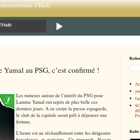
nternationale d'Haïti
Recher
 Yamal au PSG, c’est confirmé !
Ac
yo
Les rumeurs autour de l’intérêt du PSG pour
fa
Lamine Yamal ont repris de plus belle ces
SO
derniers jours. A en croire la presse espagnole,
di
le club de la capitale serait prêt à dépenser une
Pr
fortune.
Radio 
L’heure est au réchauffement entre les dirigeants
barcelonais et parisiens. Ce mercredi, Nasser