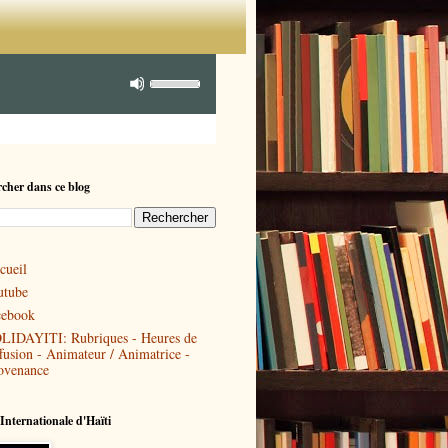
cher dans ce blog
cueil
utube
cebook
LIDAYITI: Rubriques - Heures de
ffusion - Animateur / Animatrice -
ovenance
Internationale d'Haïti