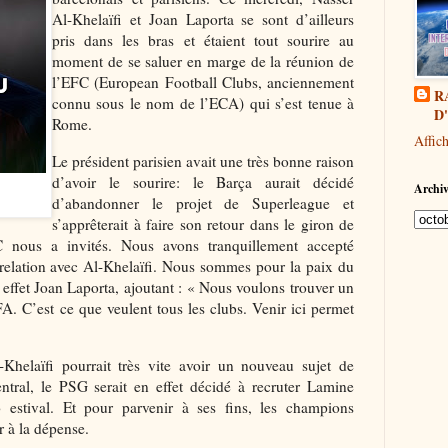
Al-Khelaïfi et Joan Laporta se sont d’ailleurs
pris dans les bras et étaient tout sourire au
moment de se saluer en marge de la réunion de
l’EFC (European Football Clubs, anciennement
R
connu sous le nom de l’ECA) qui s’est tenue à
D
Rome.
Affic
Le président parisien avait une très bonne raison
d’avoir le sourire: le Barça aurait décidé
Archiv
d’abandonner le projet de Superleague et
s’apprêterait à faire son retour dans le giron de
 nous a invités. Nous avons tranquillement accepté
e relation avec Al-Khelaïfi. Nous sommes pour la paix du
t effet Joan Laporta, ajoutant : « Nous voulons trouver un
A. C’est ce que veulent tous les clubs. Venir ici permet
Khelaïfi pourrait très vite avoir un nouveau sujet de
ntral, le PSG serait en effet décidé à recruter Lamine
estival. Et pour parvenir à ses fins, les champions
 à la dépense.