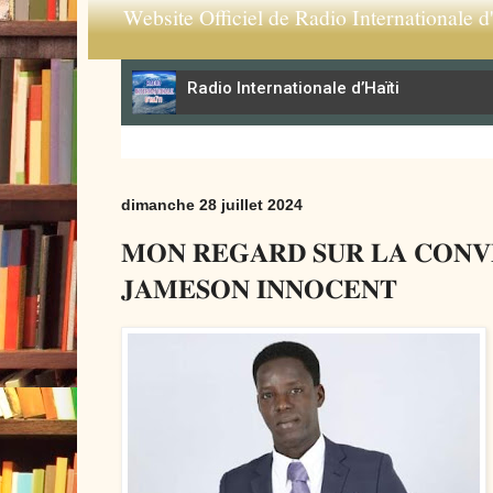
Website Officiel de Radio Internationale d'
dimanche 28 juillet 2024
𝐌𝐎𝐍 𝐑𝐄𝐆𝐀𝐑𝐃 𝐒𝐔𝐑 𝐋𝐀 𝐂𝐎𝐍𝐕
𝐉𝐀𝐌𝐄𝐒𝐎𝐍 𝐈𝐍𝐍𝐎𝐂𝐄𝐍𝐓