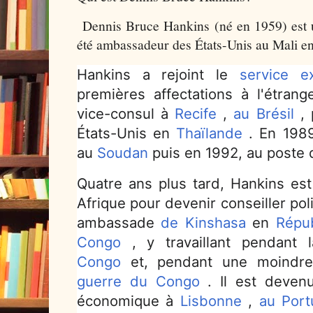
Dennis Bruce Hankins (né en 1959) est u
été ambassadeur des États-Unis au Mali en
Hankins a rejoint le
service ex
premières affectations à l'étran
vice-consul à
Recife
,
au Brésil
, 
États-Unis en
Thaïlande
.
En 1989
au
Soudan
puis en 1992, au poste
Quatre ans plus tard, Hankins es
Afrique pour devenir conseiller pol
ambassade
de Kinshasa
en
Répu
Congo
, y travaillant pendant
Congo
et, pendant une moindre
guerre du Congo
.
Il est devenu
économique à
Lisbonne
,
au Port