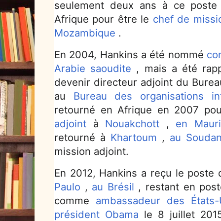
seulement deux ans à ce poste 
Afrique pour être le
chef de missi
Mozambique
.
En 2004, Hankins a été nommé
co
Arabie saoudite
, mais a été rap
devenir directeur adjoint du Burea
au
Bureau des organisations int
retourné en Afrique en 2007 po
adjoint
à
Nouakchott
,
en Mauri
retourné à
Khartoum
,
au Souda
mission adjoint.
En 2012, Hankins a reçu le poste
Paulo
,
au Brésil
, restant en post
comme
ambassadeur des États-
président Obama
le 8 juillet 2015