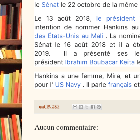
le
Sénat
le 22 octobre de la même
Le 13 août 2018,
le président
intention de nommer Hankins au
des États-Unis au Mali
.
La nomina
Sénat le 16 août 2018 et il a ét
2019.
Il a présenté ses le
président
Ibrahim Boubacar Keïta
l
Hankins a une femme, Mira, et un f
pour l'
US Navy
.
Il parle
français
e
-
mai 19, 2023
Aucun commentaire: